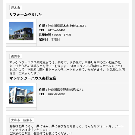
厚木市
リフォームやました
住所
：神奈川県厚木市上依知1363-1
TEL
：0120-45-0408
営業時間
：10:00～17:00
定休日
：木曜日
秦野市
マッケンジーハウス秦野支店では、秦野市、伊勢原市、中井町を中心に不動産の販
売、注文住宅の建築などを行っております。 湘南エリアに6店舗のスケールメリット
を活かして、不動産に関するトータルサポートをさせていただきます。 お気軽にお問
合せ、ご来店ください。
マッケンジーハウス秦野支店
住所
：神奈川県秦野市曽屋3627-1
TEL
：0463-85-0303
大和市、綾瀬市
お客様と共に考え、共に悩み、共に喜びを分ち合える。そんなリフォームを、アート
インテリアは提供いたします。
ご家族のご希望・要望何でも教えてください！