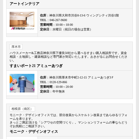
アートインテリア
住所
：神奈川県大和市渋谷8-13-6 ウィングシティ渋谷1階
TEL
：046-267-9600
営業時間
：10:00～18:00
定休日
：水曜日（祝日の場合は営業）
厚木市
ハウスメーカー&工務店神奈川県下優良50社から選べるすまい購入相談所です。資金
相談・土地探し・建築相談など専門家が対応いたします。おきがるにお問合せくださ
い。
すまいポート21 アミューあつぎ
住所
：神奈川県厚木市中町2-12-15 アミューあつぎ3Ｆ
TEL
：0120-129-866
営業時間
：10:00～20:00
定休日
：年中無休
相模原（南区）
モニーク・デザインオフィスでは、部分改装からスケルトン改装まであらゆるリフォ
ームを承ります。
きっとご満足頂ける「シアワセの空間づくり」。マンションリフォームの事ならどう
ぞお気軽にご相談下さい。
モニーク・デザインオフィス