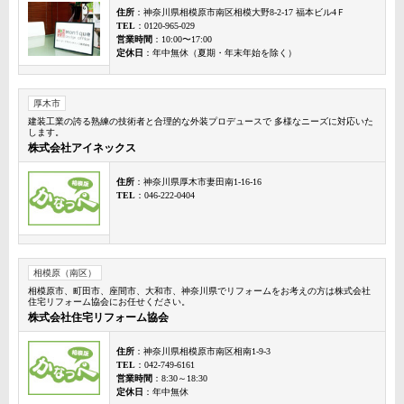
住所
：神奈川県相模原市南区相模大野8-2-17 福本ビル4Ｆ
TEL
：0120-965-029
営業時間
：10:00〜17:00
定休日
：年中無休（夏期・年末年始を除く）
厚木市
建装工業の誇る熟練の技術者と合理的な外装プロデュースで 多様なニーズに対応いた
します。
株式会社アイネックス
住所
：神奈川県厚木市妻田南1-16-16
TEL
：046-222-0404
相模原（南区）
相模原市、町田市、座間市、大和市、神奈川県でリフォームをお考えの方は株式会社
住宅リフォーム協会にお任せください。
株式会社住宅リフォーム協会
住所
：神奈川県相模原市南区相南1-9-3
TEL
：042-749-6161
営業時間
：8:30～18:30
定休日
：年中無休