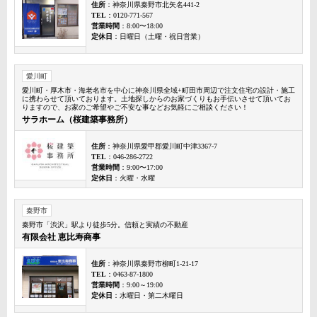
住所
：神奈川県秦野市北矢名441-2
TEL
：0120-771-567
営業時間
：8:00〜18:00
定休日
：日曜日（土曜・祝日営業）
愛川町
愛川町・厚木市・海老名市を中心に神奈川県全域+町田市周辺で注文住宅の設計・施工
に携わらせて頂いております。土地探しからのお家づくりもお手伝いさせて頂いてお
りますので、お家のご希望やご不安な事などお気軽にご相談ください！
サラホーム（桜建築事務所）
住所
：神奈川県愛甲郡愛川町中津3367-7
TEL
：046-286-2722
営業時間
：9:00〜17:00
定休日
：火曜・水曜
秦野市
秦野市「渋沢」駅より徒歩5分。信頼と実績の不動産
有限会社 恵比寿商事
住所
：神奈川県秦野市柳町1-21-17
TEL
：0463-87-1800
営業時間
：9:00～19:00
定休日
：水曜日・第二木曜日