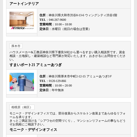
アートインテリア
住所
：神奈川県大和市渋谷8-13-6 ウィングシティ渋谷1階
TEL
：046-267-9600
営業時間
：10:00～18:00
定休日
：水曜日（祝日の場合は営業）
厚木市
ハウスメーカー&工務店神奈川県下優良50社から選べるすまい購入相談所です。資金
相談・土地探し・建築相談など専門家が対応いたします。おきがるにお問合せくださ
い。
すまいポート21 アミューあつぎ
住所
：神奈川県厚木市中町2-12-15 アミューあつぎ3Ｆ
TEL
：0120-129-866
営業時間
：10:00～20:00
定休日
：年中無休
相模原（南区）
モニーク・デザインオフィスでは、部分改装からスケルトン改装まであらゆるリフォ
ームを承ります。
きっとご満足頂ける「シアワセの空間づくり」。マンションリフォームの事ならどう
ぞお気軽にご相談下さい。
モニーク・デザインオフィス