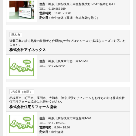
住所
：神奈川県相模原市南区相模大野8-2-17 福本ビル4Ｆ
TEL
：0120-965-029
営業時間
：10:00〜17:00
定休日
：年中無休（夏期・年末年始を除く）
厚木市
建装工業の誇る熟練の技術者と合理的な外装プロデュースで 多様なニーズに対応いた
します。
株式会社アイネックス
住所
：神奈川県厚木市妻田南1-16-16
TEL
：046-222-0404
相模原（南区）
相模原市、町田市、座間市、大和市、神奈川県でリフォームをお考えの方は株式会社
住宅リフォーム協会にお任せください。
株式会社住宅リフォーム協会
住所
：神奈川県相模原市南区相南1-9-3
TEL
：042-749-6161
営業時間
：8:30～18:30
定休日
：年中無休