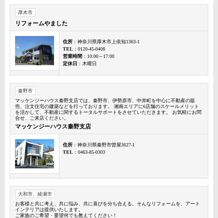
厚木市
リフォームやました
住所
：神奈川県厚木市上依知1363-1
TEL
：0120-45-0408
営業時間
：10:00～17:00
定休日
：木曜日
秦野市
マッケンジーハウス秦野支店では、秦野市、伊勢原市、中井町を中心に不動産の販
売、注文住宅の建築などを行っております。 湘南エリアに6店舗のスケールメリット
を活かして、不動産に関するトータルサポートをさせていただきます。 お気軽にお問
合せ、ご来店ください。
マッケンジーハウス秦野支店
住所
：神奈川県秦野市曽屋3627-1
TEL
：0463-85-0303
大和市、綾瀬市
お客様と共に考え、共に悩み、共に喜びを分ち合える。そんなリフォームを、アート
インテリアは提供いたします。
ご家族のご希望・要望何でも教えてください！