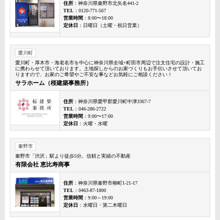
住所
：神奈川県秦野市北矢名441-2
TEL
：0120-771-567
営業時間
：8:00〜18:00
定休日
：日曜日（土曜・祝日営業）
愛川町
愛川町・厚木市・海老名市を中心に神奈川県全域+町田市周辺で注文住宅の設計・施工
に携わらせて頂いております。土地探しからのお家づくりもお手伝いさせて頂いてお
りますので、お家のご希望やご不安な事などお気軽にご相談ください！
サラホーム（桜建築事務所）
住所
：神奈川県愛甲郡愛川町中津3367-7
TEL
：046-286-2722
営業時間
：9:00〜17:00
定休日
：火曜・水曜
秦野市
秦野市「渋沢」駅より徒歩5分。信頼と実績の不動産
有限会社 恵比寿商事
住所
：神奈川県秦野市柳町1-21-17
TEL
：0463-87-1800
営業時間
：9:00～19:00
定休日
：水曜日・第二木曜日