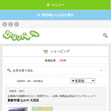
メニュー
現在地からお店を探す
ショッピング
検索結果：
100
件
お店を絞り込む
100件中 1件～10件表示
相模原（南区）
お客様の冷蔵庫がわりにご利用下さい。お買い得商品は折込チラシでチェック！
新鮮市場 なかや 大沼店
チラシ
クチコミ