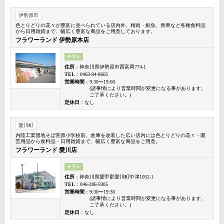
伊勢原市
色とりどりの花々が豊富に並べられている店内外。精肉・鮮魚、青果など各種食料品
から日用雑貨まで、幅広く豊富な商品をご用意しております。
フラワーランド 伊勢原本店
チラシ
住所
：神奈川県伊勢原市西富岡774-1
TEL
：0463-94-8605
営業時間
：9:30〜19:00
(諸事情により営業時間が変更になる事があります。
ご了承ください。)
定休日
：なし
愛川町
内陸工業団地そば菅原小学校前。倉庫を改装した広い店内には色とりどりの花々・園
芸用品から食料品・日用雑貨まで、幅広く豊富な商品をご用意。
フラワーランド 愛川店
チラシ
住所
：神奈川県愛甲郡愛川町中津1052-1
TEL
：046-286-5905
営業時間
：9:30〜19:30
(諸事情により営業時間が変更になる事があります。
ご了承ください。)
定休日
：なし