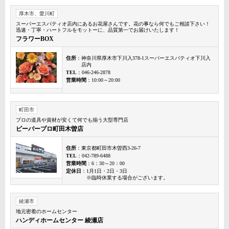
厚木市、愛川町
スーパーエスパティオ店内にあるお花屋さんです。花の事なら何でもご相談下さい！
迅速・丁寧・ハートフルをモットーに、品質第一でお届けいたします！
フラワーBOX
住所
：神奈川県厚木市下川入378-1スーパーエスパティオ下川入
店内
TEL
：046-246-2878
営業時間
：10:00～20:00
町田市
プロの道具や資材が安くて何でも揃う大型専門店
ビーバープロ町田木曽店
住所
：東京都町田市木曽西3-26-7
TEL
：042-789-6488
営業時間
：6：30～20：00
定休日
：1月1日・2日・3日
※臨時休業する場合がございます。
綾瀬市
地元密着のホームセンター
ハンディホームセンター 綾瀬店