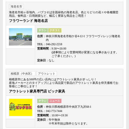
海老名市
海老名市柏ヶ谷地内、パブコそば全面緑色の海老名店。色とりどりの花々や各種園芸
用品、食料品・日用雑貨など、幅広く豊富な商品をご用意！
フラワーランド 海老名店
チラシ
クチコミ
住所
：神奈川県海老名市柏ケ谷4-12-1 フラワーヴィレッジ海老名
内
TEL
：046-292-2218
営業時間
：9:30〜20:00
(諸事情により営業時間が変更になる事があります。
ご了承ください。)
定休日
：なし
相模原（中央区）
アウトレット
相模原市にある500坪の広い店内にはアウトレット家具がぎっしり！
産地メーカーとのタイアップにより高品質で新品のアウトレット家具を仰天価格でお
客様にご奉仕します！
アウトレット家具専門店 ビック家具
チラシ
ニュース
住所
：神奈川県相模原市中央区下九沢68-1
TEL
：042-773-7444
営業時間
：10:00〜19:30
定休日
：年中無休
※年末年始は除外となります。