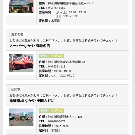
住所
：神奈川県相模原市南区若松4-17-17
TEL
：042-767-5660
営業時間
：【月～土】10:00〜19:30
【日】9:30～19:30
定休日
：水曜日
海老名市
お客様の冷蔵庫がわりにご利用下さい。お買い得商品は折込チラシでチェック！
スーパーなかや 海老名店
チラシ
クチコミ
住所
：神奈川県海老名市中新田3-8-9
TEL
：046-232-1112
営業時間
：10:00～19:30
定休日
：なし（元旦を除く）
座間市
お客様の冷蔵庫がわりにご利用下さい。お買い得商品は折込チラシでチェック！
新鮮市場 なかや 座間入谷店
チラシ
クチコミ
住所
：神奈川県座間市入谷1-408
TEL
：046-266-5177
営業時間
：9:00〜21:00
定休日
：水曜日