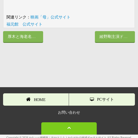
関連リンク：
映画「母」公式サイト
福元館 公式サイト
厚木と海老名の秋の新風物詩！？神奈川で「ハロウィン」を楽しもう！！
綾野剛主演ドラマ「フランケンシュタインの恋」の深志研が住む小屋は厚木市にあった？
PCサイト
HOME
お問い合わせ
Copyright © 2026 かなっぺ相模版｜出かけよう！かながわの地域ポータルサイト All Rights Reserved.