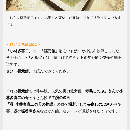
こちらは露天風呂です。温泉浴と森林浴が同時にできてリラックスできま
すよ
＜ひとくちMEMO＞
「小林多喜二」
は、
「福元館」
潜在中も幾つか小説を執筆しました。
その中の1つ
『オルグ』
は、志半ばで挫折する青年を描く傑作短編小
説です。
ぜひ
「福元館」
で読んでみてください。
それと
福元館
では昨年秋、人気の実力派女優
「寺島しのぶ」さん
が
小
林多喜二
の母セキさん役で
主演の映画
「母 小林多喜二の母の物語」
の
ロケ場所
として
寺島しのぶさん
や多
喜二役の
塩谷瞬さん
などが来館、名シーンが撮影されたそうです。