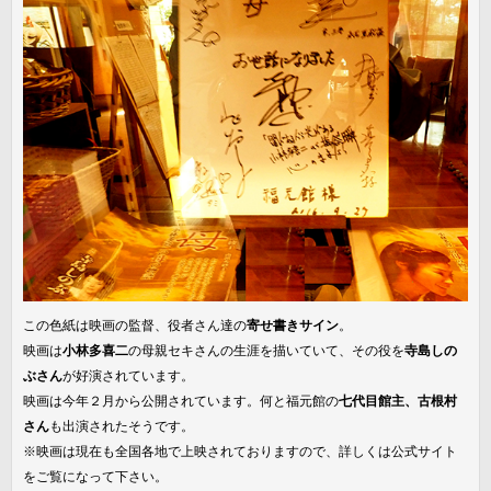
この色紙は映画の監督、役者さん達の
寄せ書きサイン
。
映画は
小林多喜二
の母親セキさんの生涯を描いていて、その役を
寺島しの
ぶさん
が好演されています。
映画は今年２月から公開されています。何と福元館の
七代目館主、古根村
さん
も出演されたそうです。
※映画は現在も全国各地で上映されておりますので、詳しくは公式サイト
をご覧になって下さい。