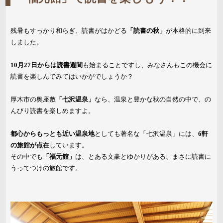
残暑もすっかり和らぎ、読書がはかどる
「読書の秋」
が本格的に到来
しました。
10月27日からは読書週間
も始まることですし、みなさんもこの機会に
読書を楽しんでみてはいかがでしょうか？
厚木市の奥座敷
「七沢温泉」
なら、温泉と豊かな秋の自然の中で、の
んびり読書を楽しめますよ。
都心からもっとも近い温泉地
としても著名な「七沢温泉」には、
6軒
の旅館が点在
しています。
その中でも
「福元館」
は、とある文豪とゆかりがある、まさに読書に
うってつけの旅館です。