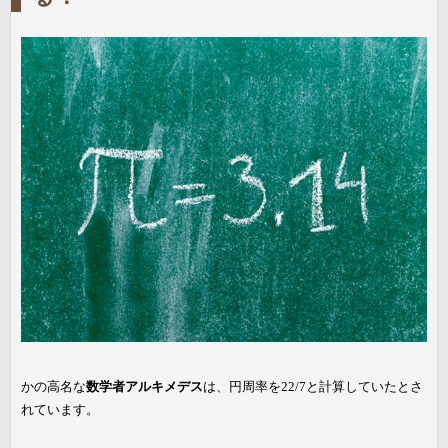
かの高名な
数学者アルキメデス
は、円周率を22/7と計算していたとさ
れています。