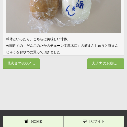
球体といったら、こちらは美味しい球体。
公園近くの「だんごのたかのチェーン本厚木店」の酒まんじゅうと茶まん
じゅうをおやつに買って頂きました
花火まで300メートル！？ 7月23日は「えびな市民まつり」で大迫力の花火を楽しもう！！
大迫力のお御輿と山車が見ドコロ！？上溝夏祭りを楽しもう！！
PCサイト
HOME