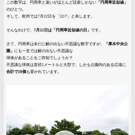
この数字は、円周率と違いがほとんど誤差しかない
「円周率近似値」
のひとつ。
そして、欧州では7月22日を「22/7」と表します。
そんなわけで、
7月22日は「円周率近似値の日」
です。
さて、円周率は未だに解の出ない不思議な数字ですが、
「厚木中央公
園」
にも一見では解の出ない不思議な
球体があることをご存知でしょうか？
不思議な球体は直径2メートルと大型で、しかも公園内のある広場に
合計で28個
も置かれています。