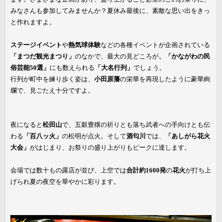
みなさんも参加してみませんか？夏休み最後に、素敵な思い出をきっ
と作れますよ。
ステージイベント
や
熱気球体験
などの各種イベントが企画されている
「まつだ観光まつり」
のなかで、最大の見どころが
、「かながわの民
俗芸能50選」
にも数えられる
「大名行列」
でしょう。
行列が町中を練り歩く姿は、
小田原藩
の栄華を再現したように豪華絢
爛で、見ごたえ十分ですよ。
夜になると
松田山
で、五穀豊穣の祈りとも落ち武者への手向けとも伝
わる
「百八ッ火」
の松明が点火。そして
酒匂川
では、
「あしがら花火
大会」
がはじまり、お祭りの盛り上がりもピークに達します。
会場では数十もの露店が並び、上空では
合計約1600発
の
花火
が打ち上
げられ夏の夜空を華やかに彩ります。