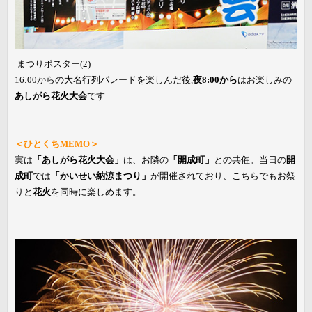
まつりポスター(2)
16:00からの大名行列パレードを楽しんだ後,
夜8:00から
はお楽しみの
あしがら花火大会
です
＜ひとくちMEMO＞
実は
「あしがら花火大会」
は、お隣の
「開成町」
との共催。当日の
開
成町
では
「かいせい納涼まつり」
が開催されており、こちらでもお祭
りと
花火
を同時に楽しめます。