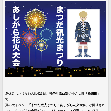
夏休みもたけなわの
8月26日
。
神奈川県西部
の小さな町
「松田町」
で、
夏の大イベント
「まつだ観光まつり・あしがら花火大会」
が開催され
ます。さまざまな企画があり、盛り上がること必至のこのお祭りに、