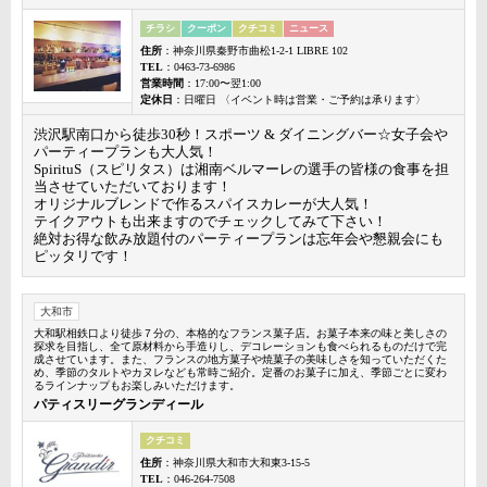
チラシ
クーポン
クチコミ
ニュース
住所
：神奈川県秦野市曲松1-2-1 LIBRE 102
TEL
：0463-73-6986
営業時間
：17:00〜翌1:00
定休日
：日曜日 〈イベント時は営業・ご予約は承ります〉
渋沢駅南口から徒歩30秒！スポーツ & ダイニングバー☆女子会や
パーティープランも大人気！
SpirituS（スピリタス）は湘南ベルマーレの選手の皆様の食事を担
当させていただいております！
オリジナルブレンドで作るスパイスカレーが大人気！
テイクアウトも出来ますのでチェックしてみて下さい！
絶対お得な飲み放題付のパーティープランは忘年会や懇親会にも
ピッタリです！
大和市
大和駅相鉄口より徒歩７分の、本格的なフランス菓子店。お菓子本来の味と美しさの
探求を目指し、全て原材料から手造りし、デコレーションも食べられるものだけで完
成させています。また、フランスの地方菓子や焼菓子の美味しさを知っていただくた
め、季節のタルトやカヌレなども常時ご紹介。定番のお菓子に加え、季節ごとに変わ
るラインナップもお楽しみいただけます。
パティスリーグランディール
クチコミ
住所
：神奈川県大和市大和東3-15-5
TEL
：046-264-7508