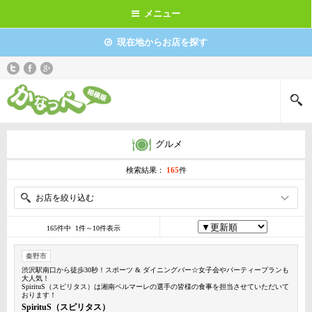
メニュー
現在地からお店を探す
グルメ
検索結果：
165
件
お店を絞り込む
165件中 1件～10件表示
秦野市
渋沢駅南口から徒歩30秒！スポーツ & ダイニングバー☆女子会やパーティープランも
大人気！
SpirituS（スピリタス）は湘南ベルマーレの選手の皆様の食事を担当させていただいて
おります！
SpirituS（スピリタス）