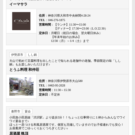
イーマサラ
住所
：神奈川県大和市中央林間4-28-24
TEL
：046-276-1875
営業時間
：【ランチ】11:30〜15:00
【ディナー】17:30〜23:00（L.O.22:30）
定休日
：月曜日（祝日の場合、翌火曜日休み）
【年末年始のお休み】
12/30（月）～1/4（土）まで
伊勢原市
しし鍋
大山で初めて豆腐料理を出したことで知られる老舗中の老舗。季節限定の味「しし
鍋」もお楽しみいただけます♪
とうふ料理 和仲荘
住所
：神奈川県伊勢原市大山580
TEL
：0463-95-2028
営業時間
：11:30～15:30
定休日
：不定休
秦野市
宴会
小田急小田原線「渋沢駅」より徒歩2分！！ちょっと仕事帰りに１杯からみんなでワイ
ワイ宴会まで♪
ほっと一息つける和風居酒屋です。個室も完備していますのでお子様連れでも安心！
お座敷席でごゆっくりおくつろぎください♪
居酒屋 晩頂