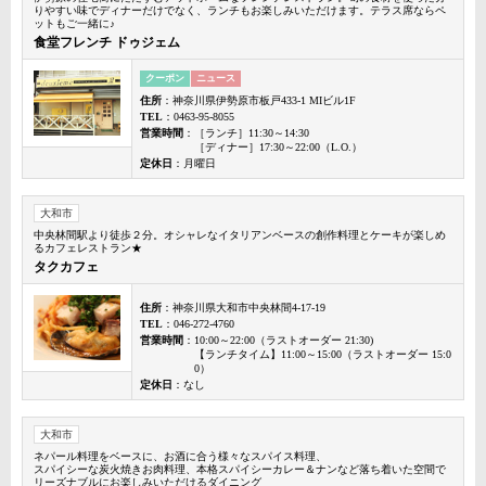
りやすい味でディナーだけでなく、ランチもお楽しみいただけます。テラス席ならペ
ットもご一緒に♪
食堂フレンチ ドゥジェム
クーポン
ニュース
住所
：神奈川県伊勢原市板戸433-1 MIビル1F
TEL
：0463-95-8055
営業時間
：［ランチ］11:30～14:30
［ディナー］17:30～22:00（L.O.）
定休日
：月曜日
大和市
中央林間駅より徒歩２分。オシャレなイタリアンベースの創作料理とケーキが楽しめ
るカフェレストラン★
タクカフェ
住所
：神奈川県大和市中央林間4-17-19
TEL
：046-272-4760
営業時間
：10:00～22:00（ラストオーダー 21:30)
【ランチタイム】11:00～15:00（ラストオーダー 15:0
0）
定休日
：なし
大和市
ネパール料理をベースに、お酒に合う様々なスパイス料理、
スパイシーな炭火焼きお肉料理、本格スパイシーカレー＆ナンなど落ち着いた空間で
リーズナブルにお楽しみいただけるダイニング