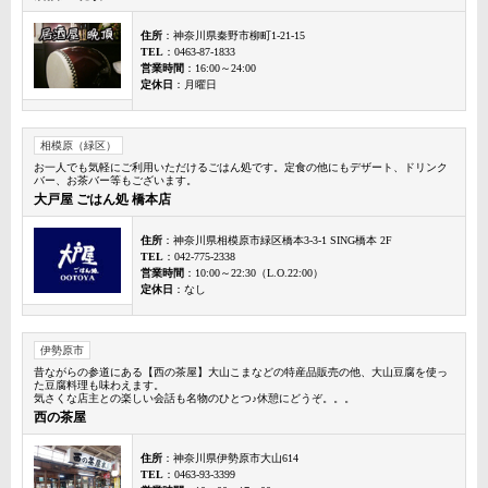
住所
：神奈川県秦野市柳町1-21-15
TEL
：0463-87-1833
営業時間
：16:00～24:00
定休日
：月曜日
相模原（緑区）
お一人でも気軽にご利用いただけるごはん処です。定食の他にもデザート、ドリンク
バー、お茶バー等もございます。
大戸屋 ごはん処 橋本店
住所
：神奈川県相模原市緑区橋本3-3-1 SING橋本 2F
TEL
：042-775-2338
営業時間
：10:00～22:30（L.O.22:00）
定休日
：なし
伊勢原市
昔ながらの参道にある【西の茶屋】大山こまなどの特産品販売の他、大山豆腐を使っ
た豆腐料理も味わえます。
気さくな店主との楽しい会話も名物のひとつ♪休憩にどうぞ。。。
西の茶屋
住所
：神奈川県伊勢原市大山614
TEL
：0463-93-3399