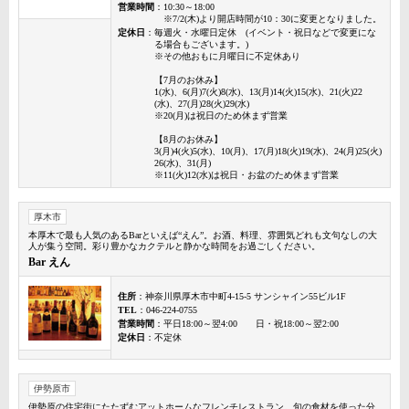
営業時間
：10:30～18:00
※7/2(木)より開店時間が10：30に変更となりました。
定休日
：毎週火・水曜日定休 (イベント・祝日などで変更にな
る場合もございます。)
※その他おもに月曜日に不定休あり
【7月のお休み】
1(水)、6(月)7(火)8(水)、13(月)14(火)15(水)、21(火)22
(水)、27(月)28(火)29(水)
※20(月)は祝日のため休まず営業
【8月のお休み】
3(月)4(火)5(水)、10(月)、17(月)18(火)19(水)、24(月)25(火)
26(水)、31(月)
※11(火)12(水)は祝日・お盆のため休まず営業
厚木市
本厚木で最も人気のあるBarといえば“えん”。お酒、料理、雰囲気どれも文句なしの大
人が集う空間。彩り豊かなカクテルと静かな時間をお過ごしください。
Bar えん
住所
：神奈川県厚木市中町4-15-5 サンシャイン55ビル1F
TEL
：046-224-0755
営業時間
：平日18:00～翌4:00 日・祝18:00～翌2:00
定休日
：不定休
伊勢原市
伊勢原の住宅街にたたずむアットホームなフレンチレストラン。旬の食材を使った分