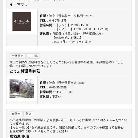
イーマサラ
住所
：神奈川県大和市中央林間4-28-24
TEL
：046-276-1875
営業時間
：【ランチ】11:30〜15:00
【ディナー】17:30〜23:00（L.O.22:30）
定休日
：月曜日（祝日の場合、翌火曜日休み）
【年末年始のお休み】
12/30（月）～1/4（土）まで
伊勢原市
しし鍋
大山で初めて豆腐料理を出したことで知られる老舗中の老舗。季節限定の味「しし
鍋」もお楽しみいただけます♪
とうふ料理 和仲荘
住所
：神奈川県伊勢原市大山580
TEL
：0463-95-2028
営業時間
：11:30～15:30
定休日
：不定休
秦野市
宴会
小田急小田原線「渋沢駅」より徒歩2分！！ちょっと仕事帰りに１杯からみんなでワイ
ワイ宴会まで♪
ほっと一息つける和風居酒屋です。個室も完備していますのでお子様連れでも安心！
お座敷席でごゆっくりおくつろぎください♪
居酒屋 晩頂