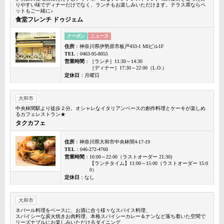
りやすい味でディナーだけでなく、ランチもお楽しみいただけます。テラス席ならペ
ットもご一緒に♪
食堂フレンチ ドゥジェム
クーポン
ニュース
住所
：神奈川県伊勢原市板戸433-1 MIビル1F
TEL
：0463-95-8055
営業時間
：［ランチ］11:30～14:30
［ディナー］17:30～22:00（L.O.）
定休日
：月曜日
大和市
中央林間駅より徒歩２分。オシャレなイタリアンベースの創作料理とケーキが楽しめ
るカフェレストラン★
タクカフェ
住所
：神奈川県大和市中央林間4-17-19
TEL
：046-272-4760
営業時間
：10:00～22:00（ラストオーダー 21:30)
【ランチタイム】11:00～15:00（ラストオーダー 15:0
0）
定休日
：なし
大和市
ネパール料理をベースに、お酒に合う様々なスパイス料理、
スパイシーな炭火焼きお肉料理、本格スパイシーカレー＆ナンなど落ち着いた空間で
リーズナブルにお楽しみいただけるダイニング