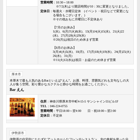
営業時間
：10:30～18:00
※7/2(木)より開店時間が10：30に変更となりました。
定休日
：毎週火・水曜日定休 (イベント・祝日などで変更にな
る場合もございます。)
※その他おもに月曜日に不定休あり
【7月のお休み】
1(水)、6(月)7(火)8(水)、13(月)14(火)15(水)、21(火)22
(水)、27(月)28(火)29(水)
※20(月)は祝日のため休まず営業
【8月のお休み】
3(月)4(火)5(水)、10(月)、17(月)18(火)19(水)、24(月)25(火)
26(水)、31(月)
※11(火)12(水)は祝日・お盆のため休まず営業
厚木市
本厚木で最も人気のあるBarといえば“えん”。お酒、料理、雰囲気どれも文句なしの大
人が集う空間。彩り豊かなカクテルと静かな時間をお過ごしください。
Bar えん
住所
：神奈川県厚木市中町4-15-5 サンシャイン55ビル1F
TEL
：046-224-0755
営業時間
：平日18:00～翌4:00 日・祝18:00～翌2:00
定休日
：不定休
伊勢原市
伊勢原の住宅街にたたずむアットホームなフレンチレストラン。旬の食材を使った分