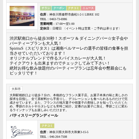
チラシ
クーポン
クチコミ
ニュース
住所
：神奈川県秦野市曲松1-2-1 LIBRE 102
TEL
：0463-73-6986
営業時間
：17:00〜翌1:00
定休日
：日曜日 〈イベント時は営業・ご予約は承ります〉
渋沢駅南口から徒歩30秒！スポーツ & ダイニングバー☆女子会や
パーティープランも大人気！
SpirituS（スピリタス）は湘南ベルマーレの選手の皆様の食事を担
当させていただいております！
オリジナルブレンドで作るスパイスカレーが大人気！
テイクアウトも出来ますのでチェックしてみて下さい！
絶対お得な飲み放題付のパーティープランは忘年会や懇親会にも
ピッタリです！
大和市
大和駅相鉄口より徒歩７分の、本格的なフランス菓子店。お菓子本来の味と美しさの
探求を目指し、全て原材料から手造りし、デコレーションも食べられるものだけで完
成させています。また、フランスの地方菓子や焼菓子の美味しさを知っていただくた
め、季節のタルトやカヌレなども常時ご紹介。定番のお菓子に加え、季節ごとに変わ
るラインナップもお楽しみいただけます。
パティスリーグランディール
クチコミ
住所
：神奈川県大和市大和東3-15-5
TEL
：046-264-7508