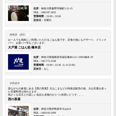
住所
：神奈川県秦野市柳町1-21-15
TEL
：0463-87-1833
営業時間
：16:00～24:00
定休日
：月曜日
相模原（緑区）
お一人でも気軽にご利用いただけるごはん処です。定食の他にもデザート、ドリンク
バー、お茶バー等もございます。
大戸屋 ごはん処 橋本店
住所
：神奈川県相模原市緑区橋本3-3-1 SING橋本 2F
TEL
：042-775-2338
営業時間
：10:00～22:30（L.O.22:00）
定休日
：なし
伊勢原市
昔ながらの参道にある【西の茶屋】大山こまなどの特産品販売の他、大山豆腐を使っ
た豆腐料理も味わえます。
気さくな店主との楽しい会話も名物のひとつ♪休憩にどうぞ。。。
西の茶屋
住所
：神奈川県伊勢原市大山614
TEL
：0463-93-3399