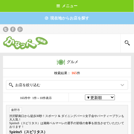
メニュー
現在地からお店を探す
グルメ
検索結果：
165
件
お店を絞り込む
165件中 1件～10件表示
秦野市
渋沢駅南口から徒歩30秒！スポーツ & ダイニングバー☆女子会やパーティープランも
大人気！
SpirituS（スピリタス）は湘南ベルマーレの選手の皆様の食事を担当させていただいて
おります！
SpirituS（スピリタス）