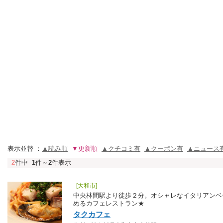
表示並替 ：
▲読み順
▼更新順
▲クチコミ有
▲クーポン有
▲ニュース
2
件中
1
件～
2
件表示
[大和市]
中央林間駅より徒歩２分。オシャレなイタリアンベ
めるカフェレストラン★
タクカフェ