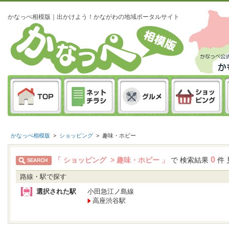
かなっぺ相模版｜出かけよう！かながわの地域ポータルサイト
かなっぺ相模版
>
ショッピング
>
趣味・ホビー
0
「 ショッピング > 趣味・ホビー 」
で 検索結果
件 
路線・駅で探す
選択された駅
小田急江ノ島線
高座渋谷駅