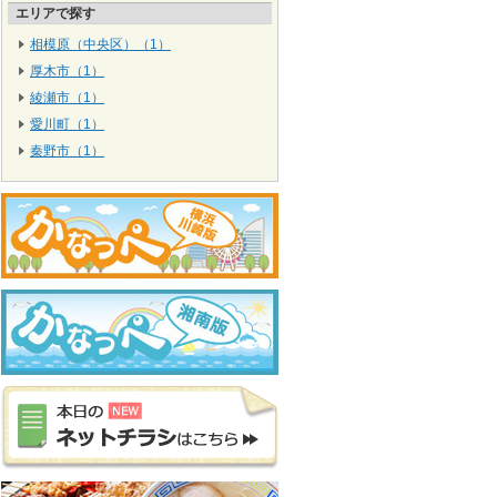
エリアで探す
相模原（中央区）（1）
厚木市（1）
綾瀬市（1）
愛川町（1）
秦野市（1）