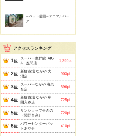
～ペット霊園～アニマルパー
ク
アクセスランキング
スーパー生鮮館TAIG
1
位
1,299pt
A 座間店
新鮮市場 なかや 大
2
位
903pt
沼店
スーパーなかや 海老
3
位
896pt
名店
新鮮市場 なかや 座
4
位
725pt
間入谷店
サンショップせきの
5
位
720pt
（関野畜産）
パワーセンターパッ
6
位
410pt
トあやせ