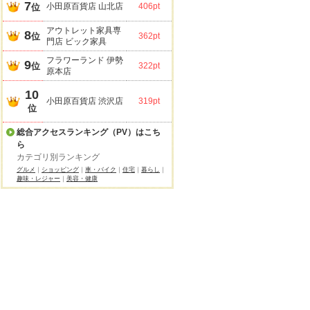
7
小田原百貨店 山北店
406pt
位
アウトレット家具専
8
位
362pt
門店 ビック家具
フラワーランド 伊勢
9
位
322pt
原本店
10
小田原百貨店 渋沢店
319pt
位
総合アクセスランキング（PV）はこち
ら
カテゴリ別ランキング
グルメ
｜
ショッピング
｜
車・バイク
｜
住宅
｜
暮らし
｜
趣味・レジャー
｜
美容・健康