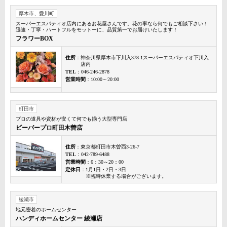
厚木市、愛川町
スーパーエスパティオ店内にあるお花屋さんです。花の事なら何でもご相談下さい！
迅速・丁寧・ハートフルをモットーに、品質第一でお届けいたします！
フラワーBOX
住所
：神奈川県厚木市下川入378-1スーパーエスパティオ下川入
店内
TEL
：046-246-2878
営業時間
：10:00～20:00
町田市
プロの道具や資材が安くて何でも揃う大型専門店
ビーバープロ町田木曽店
住所
：東京都町田市木曽西3-26-7
TEL
：042-789-6488
営業時間
：6：30～20：00
定休日
：1月1日・2日・3日
※臨時休業する場合がございます。
綾瀬市
地元密着のホームセンター
ハンディホームセンター 綾瀬店