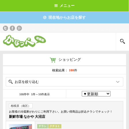
メニュー
現在地からお店を探す
ショッピング
検索結果：
100
件
お店を絞り込む
100件中 1件～10件表示
相模原（南区）
お客様の冷蔵庫がわりにご利用下さい。お買い得商品は折込チラシでチェック！
新鮮市場 なかや 大沼店
チラシ
クチコミ