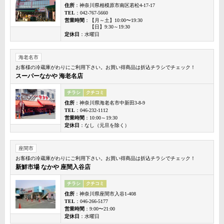
住所
：神奈川県相模原市南区若松4-17-17
TEL
：042-767-5660
営業時間
：【月～土】10:00〜19:30
【日】9:30～19:30
定休日
：水曜日
海老名市
お客様の冷蔵庫がわりにご利用下さい。お買い得商品は折込チラシでチェック！
スーパーなかや 海老名店
チラシ
クチコミ
住所
：神奈川県海老名市中新田3-8-9
TEL
：046-232-1112
営業時間
：10:00～19:30
定休日
：なし（元旦を除く）
座間市
お客様の冷蔵庫がわりにご利用下さい。お買い得商品は折込チラシでチェック！
新鮮市場 なかや 座間入谷店
チラシ
クチコミ
住所
：神奈川県座間市入谷1-408
TEL
：046-266-5177
営業時間
：9:00〜21:00
定休日
：水曜日