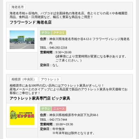
海老名市
海老名市柏ヶ谷地内、パブコそば全面緑色の海老名店。色とりどりの花々や各種園芸
用品、食料品・日用雑貨など、幅広く豊富な商品をご用意！
フラワーランド 海老名店
チラシ
クチコミ
住所
：神奈川県海老名市柏ケ谷4-12-1 フラワーヴィレッジ海老名
内
TEL
：046-292-2218
営業時間
：9:30〜20:00
(諸事情により営業時間が変更になる事があります。
ご了承ください。)
定休日
：なし
相模原（中央区）
アウトレット
相模原市にある500坪の広い店内にはアウトレット家具がぎっしり！
産地メーカーとのタイアップにより高品質で新品のアウトレット家具を仰天価格でお
客様にご奉仕します！
アウトレット家具専門店 ビック家具
チラシ
ニュース
住所
：神奈川県相模原市中央区下九沢68-1
TEL
：042-773-7444
営業時間
：10:00〜19:30
定休日
：年中無休
※年末年始は除外となります。