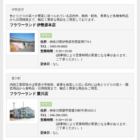
伊勢原市
色とりどりの花々が豊富に並べられている店内外。精肉・鮮魚、青果など各種食料品
から日用雑貨まで、幅広く豊富な商品をご用意しております。
フラワーランド 伊勢原本店
チラシ
住所
：神奈川県伊勢原市西富岡774-1
TEL
：0463-94-8605
営業時間
：9:30〜19:00
(諸事情により営業時間が変更になる事があります。
ご了承ください。)
定休日
：なし
愛川町
内陸工業団地そば菅原小学校前。倉庫を改装した広い店内には色とりどりの花々・園
芸用品から食料品・日用雑貨まで、幅広く豊富な商品をご用意。
フラワーランド 愛川店
チラシ
住所
：神奈川県愛甲郡愛川町中津1052-1
TEL
：046-286-5905
営業時間
：9:30〜19:30
(諸事情により営業時間が変更になる事があります。
ご了承ください。)
定休日
：なし