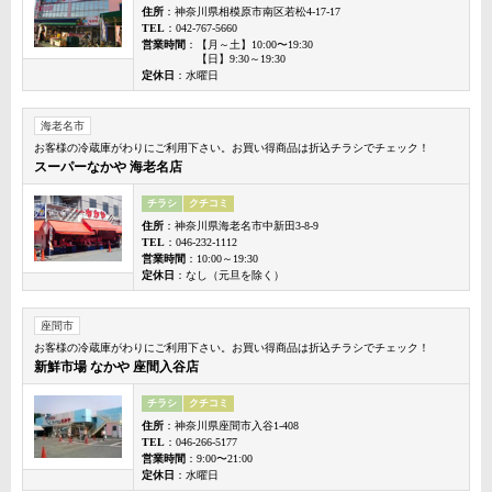
住所
：神奈川県相模原市南区若松4-17-17
TEL
：042-767-5660
営業時間
：【月～土】10:00〜19:30
【日】9:30～19:30
定休日
：水曜日
海老名市
お客様の冷蔵庫がわりにご利用下さい。お買い得商品は折込チラシでチェック！
スーパーなかや 海老名店
チラシ
クチコミ
住所
：神奈川県海老名市中新田3-8-9
TEL
：046-232-1112
営業時間
：10:00～19:30
定休日
：なし（元旦を除く）
座間市
お客様の冷蔵庫がわりにご利用下さい。お買い得商品は折込チラシでチェック！
新鮮市場 なかや 座間入谷店
チラシ
クチコミ
住所
：神奈川県座間市入谷1-408
TEL
：046-266-5177
営業時間
：9:00〜21:00
定休日
：水曜日