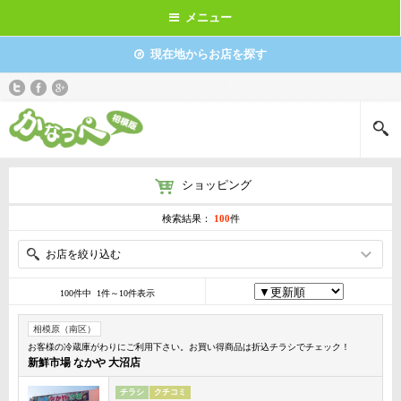
メニュー
現在地からお店を探す
ショッピング
検索結果：
100
件
お店を絞り込む
100件中 1件～10件表示
相模原（南区）
お客様の冷蔵庫がわりにご利用下さい。お買い得商品は折込チラシでチェック！
新鮮市場 なかや 大沼店
チラシ
クチコミ