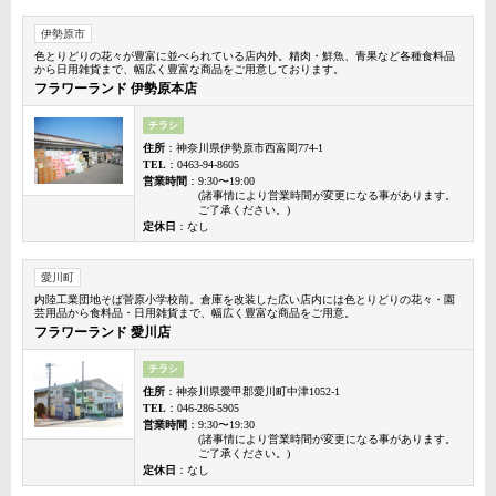
伊勢原市
色とりどりの花々が豊富に並べられている店内外。精肉・鮮魚、青果など各種食料品
から日用雑貨まで、幅広く豊富な商品をご用意しております。
フラワーランド 伊勢原本店
チラシ
住所
：神奈川県伊勢原市西富岡774-1
TEL
：0463-94-8605
営業時間
：9:30〜19:00
(諸事情により営業時間が変更になる事があります。
ご了承ください。)
定休日
：なし
愛川町
内陸工業団地そば菅原小学校前。倉庫を改装した広い店内には色とりどりの花々・園
芸用品から食料品・日用雑貨まで、幅広く豊富な商品をご用意。
フラワーランド 愛川店
チラシ
住所
：神奈川県愛甲郡愛川町中津1052-1
TEL
：046-286-5905
営業時間
：9:30〜19:30
(諸事情により営業時間が変更になる事があります。
ご了承ください。)
定休日
：なし