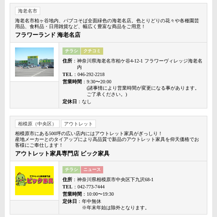
海老名市
海老名市柏ヶ谷地内、パブコそば全面緑色の海老名店。色とりどりの花々や各種園芸
用品、食料品・日用雑貨など、幅広く豊富な商品をご用意！
フラワーランド 海老名店
チラシ
クチコミ
住所
：神奈川県海老名市柏ケ谷4-12-1 フラワーヴィレッジ海老名
内
TEL
：046-292-2218
営業時間
：9:30〜20:00
(諸事情により営業時間が変更になる事があります。
ご了承ください。)
定休日
：なし
相模原（中央区）
アウトレット
相模原市にある500坪の広い店内にはアウトレット家具がぎっしり！
産地メーカーとのタイアップにより高品質で新品のアウトレット家具を仰天価格でお
客様にご奉仕します！
アウトレット家具専門店 ビック家具
チラシ
ニュース
住所
：神奈川県相模原市中央区下九沢68-1
TEL
：042-773-7444
営業時間
：10:00〜19:30
定休日
：年中無休
※年末年始は除外となります。