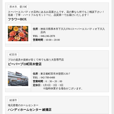
厚木市、愛川町
スーパーエスパティオ店内にあるお花屋さんです。花の事なら何でもご相談下さい！
迅速・丁寧・ハートフルをモットーに、品質第一でお届けいたします！
フラワーBOX
住所
：神奈川県厚木市下川入378-1スーパーエスパティオ下川入
店内
TEL
：046-246-2878
営業時間
：10:00～20:00
町田市
プロの道具や資材が安くて何でも揃う大型専門店
ビーバープロ町田木曽店
住所
：東京都町田市木曽西3-26-7
TEL
：042-789-6488
営業時間
：6：30～20：00
定休日
：1月1日・2日・3日
※臨時休業する場合がございます。
綾瀬市
地元密着のホームセンター
ハンディホームセンター 綾瀬店