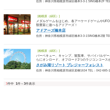
住所：神奈川県相模原市緑区橋本3-3-1 SING橋本2F TEL：0
[相模原（緑区）]
メダルゲームをはじめ、各アーケードゲームやUF
類豊富に遊べるアドアーズ！
アドアーズ橋本店
住所：神奈川県相模原市緑区橋本3-3-1SING橋本2階 TEL：0
[相模原（緑区）]
バーベキュー、キャンプ、観覧車、サバイバルゲー
らにオンロード、オフロード2つのラジコンコース
さがみ湖リゾート プレジャーフォレスト
住所：神奈川県相模原市緑区若柳1634 TEL：042-685-1
3
件中
1
件～
3
件表示