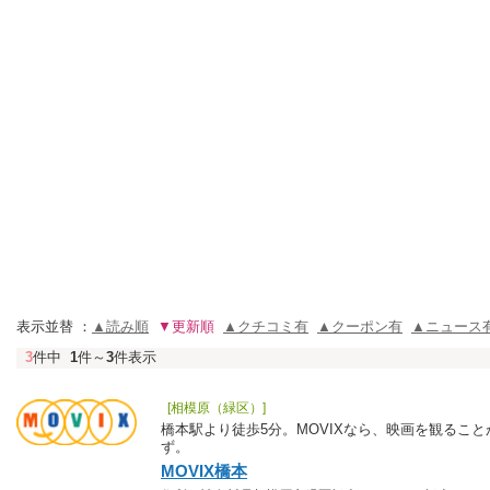
表示並替 ：
▲読み順
▼更新順
▲クチコミ有
▲クーポン有
▲ニュース
3
件中
1
件～
3
件表示
[相模原（緑区）]
橋本駅より徒歩5分。MOVIXなら、映画を観るこ
ず。
MOVIX橋本