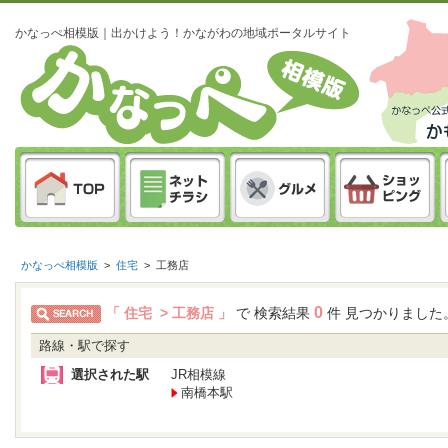
かなっぺ相模版｜出かけよう！かながわの地域ポータルサイト
かなっぺ相模版
>
住宅
>
工務店
0
「 住宅 > 工務店 」
で 検索結果
件 見つかりました
路線・駅で探す
選択された駅
JR相模線
南橋本駅