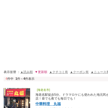
表示並替 ：
▲読み順
▼更新順
▲クチコミ有
▲クーポン有
▲ニュース
4
件中
1
件～
4
件表示
[海老名市]
海老名駅徒歩5分。ドラマロケにも使われた地元民
店！昼でも夜でも毎日でも！
中華料理 丸福